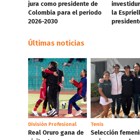
jura como presidente de
investidu
Colombia para el periodo
la Esprie
2026-2030
president
Últimas noticias
División Profesional
Tenis
Real Oruro gana de
Selección femen