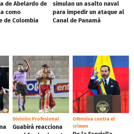
ra de Abelardo de
simulan un asalto naval
lla como
para impedir un ataque al
e de Colombia
Canal de Panamá
División Profesional
Ofensiva contra el
ina
Guabirá reacciona
crimen
De la Espriella