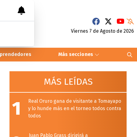
Viernes 7
de
Agosto
de 2026
prendedores
Más secciones
MÁS LEÍDAS
1
Real Oruro gana de visitante a Tomayapo
y lo hunde más en el torneo todos contra
todos
Juan Pablo Grass dirigirá a