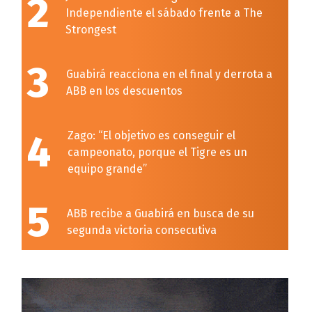
2
Independiente el sábado frente a The
Strongest
3
Guabirá reacciona en el final y derrota a
ABB en los descuentos
4
Zago: “El objetivo es conseguir el
campeonato, porque el Tigre es un
equipo grande”
5
ABB recibe a Guabirá en busca de su
segunda victoria consecutiva