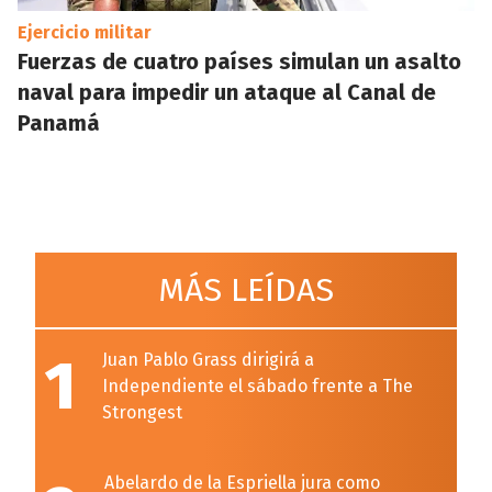
Ejercicio militar
Fuerzas de cuatro países simulan un asalto
naval para impedir un ataque al Canal de
Panamá
MÁS LEÍDAS
1
Juan Pablo Grass dirigirá a
Independiente el sábado frente a The
Strongest
Abelardo de la Espriella jura como