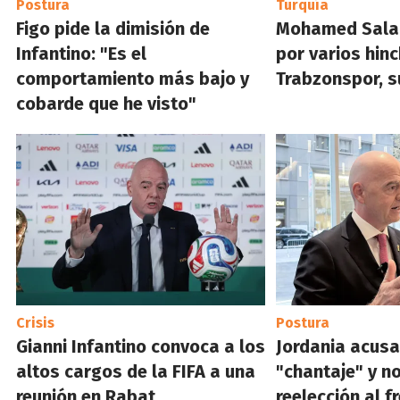
Postura
Turquía
Figo pide la dimisión de
Mohamed Salah
Infantino: "Es el
por varios hin
comportamiento más bajo y
Trabzonspor, s
cobarde que he visto"
Crisis
Postura
Gianni Infantino convoca a los
Jordania acusa
altos cargos de la FIFA a una
"chantaje" y n
reunión en Rabat
reelección al f