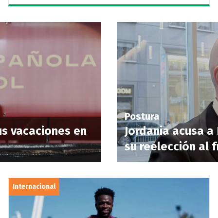
Postura
us vacaciones en
Jordania acusa a 
su reelección al f
Internacional