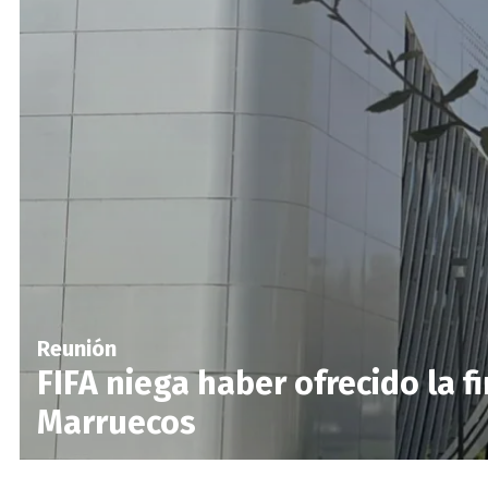
Reunión
FIFA niega haber ofrecido la f
Marruecos