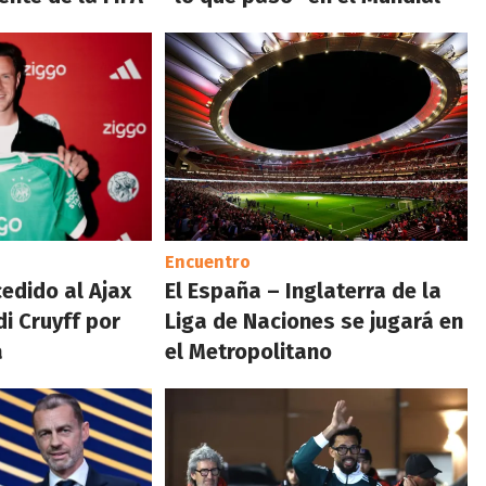
Encuentro
cedido al Ajax
El España – Inglaterra de la
di Cruyff por
Liga de Naciones se jugará en
a
el Metropolitano