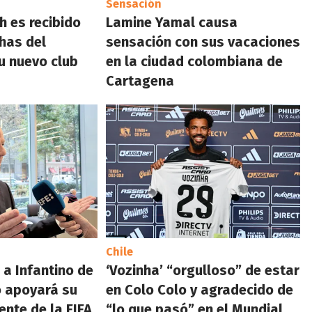
Sensación
 es recibido
Lamine Yamal causa
chas del
sensación con sus vacaciones
u nuevo club
en la ciudad colombiana de
Cartagena
Chile
 a Infantino de
‘Vozinha’ “orgulloso” de estar
o apoyará su
en Colo Colo y agradecido de
rente de la FIFA
“lo que pasó” en el Mundial