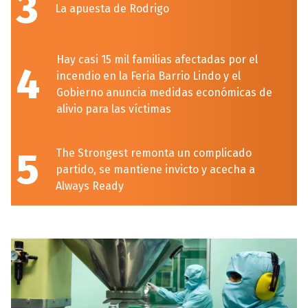
3
La apuesta de Rodrigo
Hay casi 15 mil familias afectadas por el
4
incendio en la Feria Barrio Lindo y el
Gobierno anuncia medidas económicas de
alivio para las víctimas
5
The Strongest remonta un complicado
partido, se mantiene invicto y acecha a
Always Ready