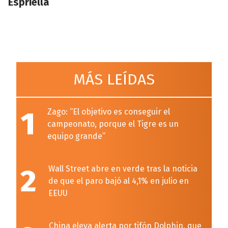
Espriella
MÁS LEÍDAS
1
Zago: “El objetivo es conseguir el
campeonato, porque el Tigre es un
equipo grande”
2
Wall Street abre en verde tras la noticia
de que el paro bajó al 4,1% en julio en
EEUU
China eleva alerta por tifón Dolphin, que