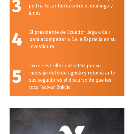
3
podría tocar tierra entre el domingo y
lunes
4
El presidente de Ecuador llega a Cali
para acompañar a De la Espriella en su
investidura
Evo se estrella contra Paz por su
5
mensaje del 6 de agosto y retoma ante
sus seguidores el discurso de que les
toca “salvar Bolivia”