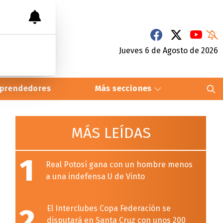
Jueves 6
de
Agosto
de 2026
prendedores
Más secciones
MÁS LEÍDAS
1
Real Potosí gana con un hombre menos
a una indefensa U de Vinto
2
El Interclubes Copa Federación se
disputará en Santa Cruz con unos 200