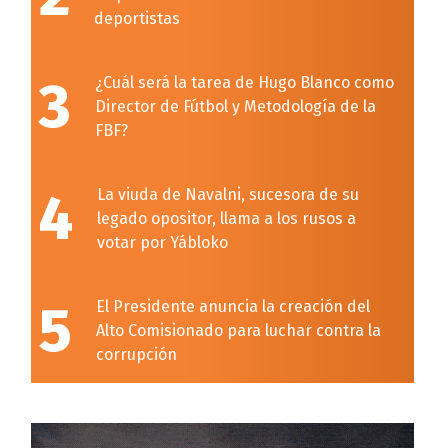
deportistas
3
¿Cuál será la tarea de Hugo Blanco como
Director de Fútbol y Metodología de la
FBF?
4
La viuda de Navalni, sucesora de su
legado opositor, llama a los rusos a
votar por Yábloko
5
El Presidente anuncia la creación del
Alto Comisionado para luchar contra la
corrupción