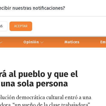
cibir nuestras notificaciones?
AS
ACEPTAR
Opinión
Matices
Em
rá al pueblo y que el
e una sola persona
lución democrática cultural entró a una
ora, “un sueño de la clase trabajadora”.