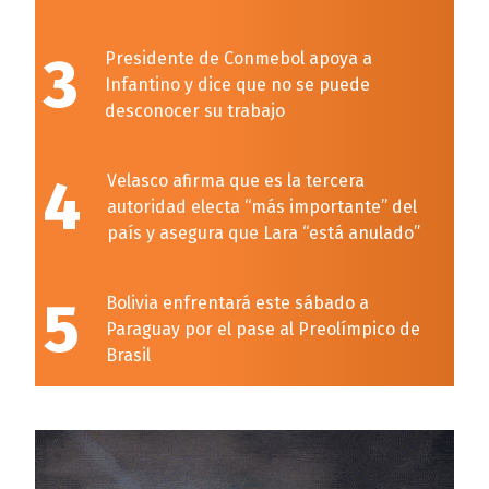
3
Presidente de Conmebol apoya a
Infantino y dice que no se puede
desconocer su trabajo
4
Velasco afirma que es la tercera
autoridad electa “más importante” del
país y asegura que Lara “está anulado”
5
Bolivia enfrentará este sábado a
Paraguay por el pase al Preolímpico de
Brasil