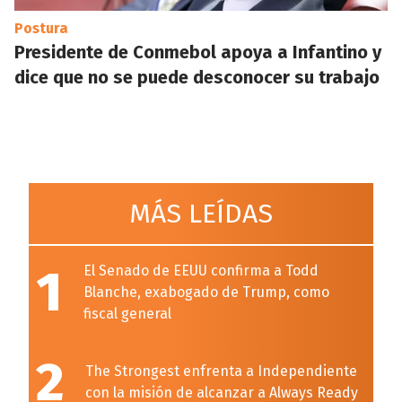
Postura
Presidente de Conmebol apoya a Infantino y
dice que no se puede desconocer su trabajo
MÁS LEÍDAS
1
El Senado de EEUU confirma a Todd
Blanche, exabogado de Trump, como
fiscal general
2
The Strongest enfrenta a Independiente
con la misión de alcanzar a Always Ready