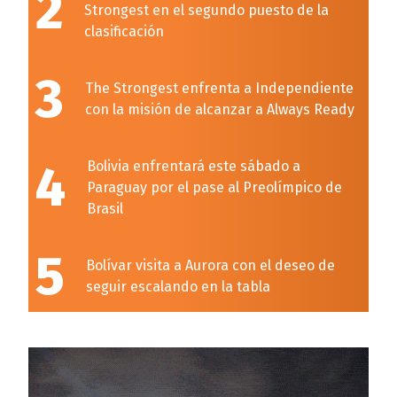
2
Strongest en el segundo puesto de la
clasificación
3
The Strongest enfrenta a Independiente
con la misión de alcanzar a Always Ready
4
Bolivia enfrentará este sábado a
Paraguay por el pase al Preolímpico de
Brasil
5
Bolívar visita a Aurora con el deseo de
seguir escalando en la tabla