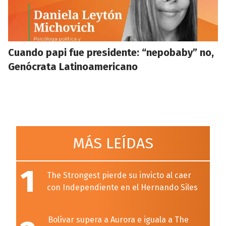
Cuando papi fue presidente: “nepobaby” no,
Genócrata Latinoamericano
MÁS LEÍDAS
1
The Strongest pierde su invicto al caer
con Independiente en el Hernando Siles
Bolívar supera a Aurora e iguala a The