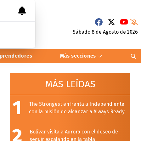
Sábado 8
de
Agosto
de 2026
prendedores
Más secciones
MÁS LEÍDAS
1
The Strongest enfrenta a Independiente
con la misión de alcanzar a Always Ready
2
Bolívar visita a Aurora con el deseo de
seguir escalando en la tabla