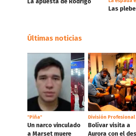
La apuesta de Rodrigo
La espada e
Las plebes
Últimas noticias
"Piña"
División Profesional
Un narco vinculado
Bolívar visita a
a Marset muere
Aurora con el de