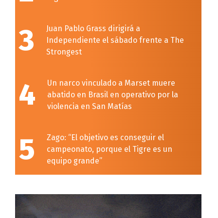
3
Juan Pablo Grass dirigirá a
Independiente el sábado frente a The
Strongest
4
Un narco vinculado a Marset muere
abatido en Brasil en operativo por la
violencia en San Matías
5
Zago: “El objetivo es conseguir el
campeonato, porque el Tigre es un
equipo grande”