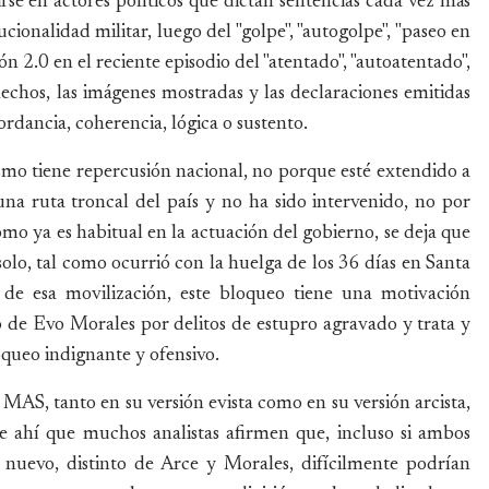
rse en actores políticos que dictan sentencias cada vez más
ucionalidad militar, luego del "golpe", "autogolpe", "paseo en
ón 2.0 en el reciente episodio del "atentado", "autoatentado",
 hechos, las imágenes mostradas y las declaraciones emitidas
dancia, coherencia, lógica o sustento.
mo tiene repercusión nacional, no porque esté extendido a
una ruta troncal del país y no ha sido intervenido, no por
omo ya es habitual en la actuación del gobierno, se deja que
solo, tal como ocurrió con la huelga de los 36 días en Santa
 de esa movilización, este bloqueo tiene una motivación
o de Evo Morales por delitos de estupro agravado y trata y
loqueo indignante y ofensivo.
MAS, tanto en su versión evista como en su versión arcista,
De ahí que muchos analistas afirmen que, incluso si ambos
nuevo, distinto de Arce y Morales, difícilmente podrían