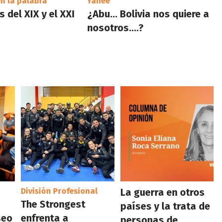
n la palabra
Yañee
 del XIX y el XXI
¿Abu… Bolivia nos quiere a
nosotros….?
División Profesional
La guerra en otros
The Strongest
países y la trata de
seo
enfrenta a
personas de