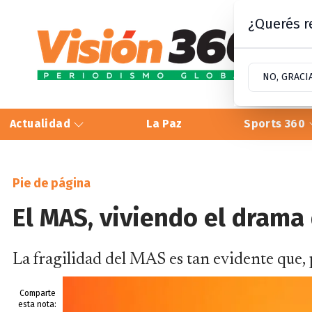
¿Querés re
NO, GRACI
Actualidad
La Paz
Sports 360
Pie de página
El MAS, viviendo el drama
La fragilidad del MAS es tan evidente que, p
Comparte
esta nota: