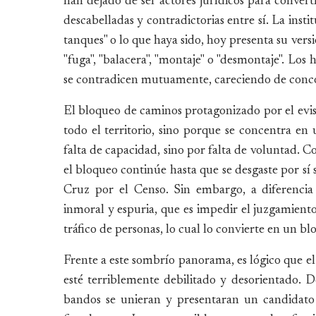
han dejado de ser actores jurídicos para converti
descabelladas y contradictorias entre sí. La instit
tanques" o lo que haya sido, hoy presenta su versi
"fuga", "balacera", "montaje" o "desmontaje". Los
se contradicen mutuamente, careciendo de concor
El bloqueo de caminos protagonizado por el evis
todo el territorio, sino porque se concentra en 
falta de capacidad, sino por falta de voluntad. C
el bloqueo continúe hasta que se desgaste por sí 
Cruz por el Censo. Sin embargo, a diferencia
inmoral y espuria, que es impedir el juzgamient
tráfico de personas, lo cual lo convierte en un b
Frente a este sombrío panorama, es lógico que el 
esté terriblemente debilitado y desorientado. 
bandos se unieran y presentaran un candidato 