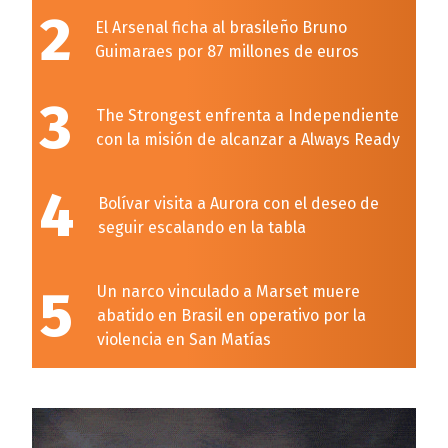
2
El Arsenal ficha al brasileño Bruno
Guimaraes por 87 millones de euros
3
The Strongest enfrenta a Independiente
con la misión de alcanzar a Always Ready
4
Bolívar visita a Aurora con el deseo de
seguir escalando en la tabla
5
Un narco vinculado a Marset muere
abatido en Brasil en operativo por la
violencia en San Matías