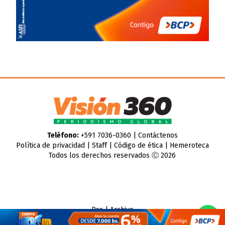
Teléfono:
+591 7036-0360 |
Contáctenos
Política de privacidad
|
Staff
|
Código de ética
|
Hemeroteca
Todos los derechos reservados Ⓒ 2026
Rss
|
Archivo
CMS para medios
by
Troop