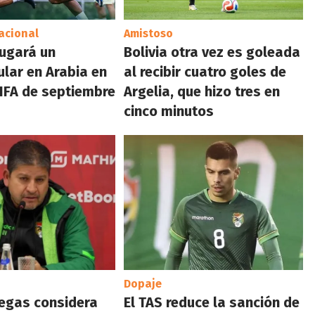
acional
Amistoso
jugará un
Bolivia otra vez es goleada
lar en Arabia en
al recibir cuatro goles de
FIFA de septiembre
Argelia, que hizo tres en
cinco minutos
Dopaje
legas considera
El TAS reduce la sanción de