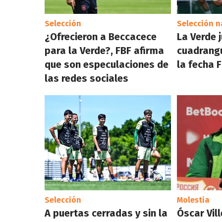
Selección
Selección n
¿Ofrecieron a Beccacece
La Verde 
para la Verde?, FBF afirma
cuadrangu
que son especulaciones de
la fecha 
las redes sociales
Selección
Molestia
A puertas cerradas y sin la
Óscar Vil