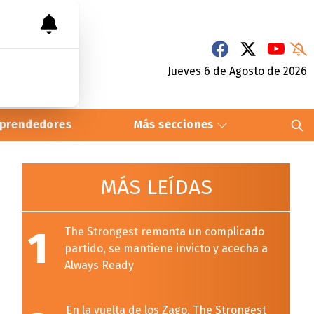
Jueves 6
de
Agosto
de 2026
prendedores
Más secciones
MÁS LEÍDAS
1
The Strongest remonta un complicado
partido, se mantiene invicto y acecha a
Always Ready
En la vuelta de los Zago, The Strongest