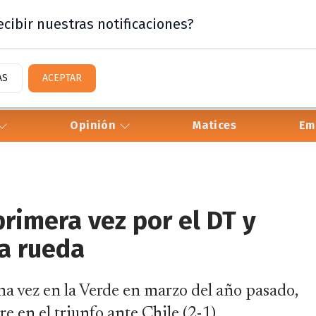
cibir nuestras notificaciones?
AS
ACEPTAR
Opinión
Matices
Em
primera vez por el DT y
a rueda
a vez en la Verde en marzo del año pasado,
e en el triunfo ante Chile (2-1).