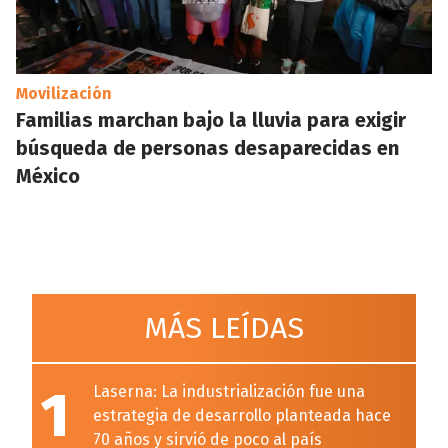
Movilización
Familias marchan bajo la lluvia para exigir
búsqueda de personas desaparecidas en
México
MÁS LEÍDAS
1
Laserna: La industrialización fue una
estrategia de desarrollo planteada hace
70 años y sirvió de poco al país