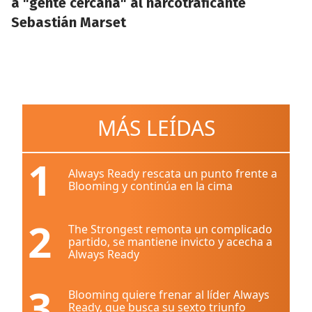
a "gente cercana" al narcotraficante
Sebastián Marset
MÁS LEÍDAS
1
Always Ready rescata un punto frente a
Blooming y continúa en la cima
2
The Strongest remonta un complicado
partido, se mantiene invicto y acecha a
Always Ready
3
Blooming quiere frenar al líder Always
Ready, que busca su sexto triunfo