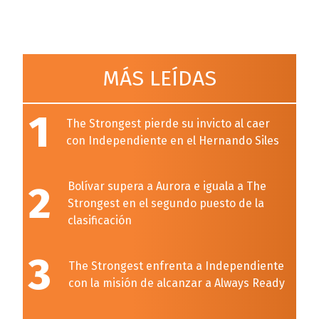
MÁS LEÍDAS
1
The Strongest pierde su invicto al caer
con Independiente en el Hernando Siles
2
Bolívar supera a Aurora e iguala a The
Strongest en el segundo puesto de la
clasificación
3
The Strongest enfrenta a Independiente
con la misión de alcanzar a Always Ready