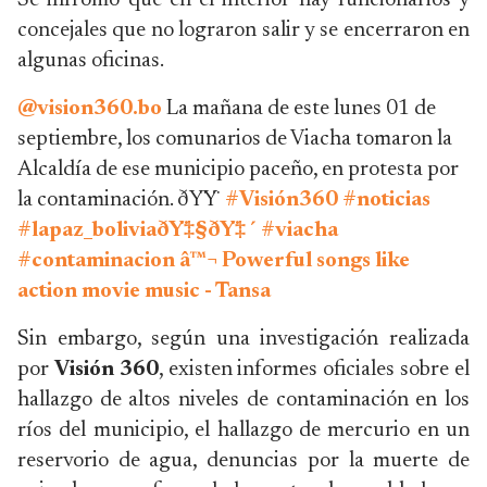
Se infromó que en el interior hay funcionarios y
concejales que no lograron salir y se encerraron en
algunas oficinas.
@vision360.bo
La mañana de este lunes 01 de
septiembre, los comunarios de Viacha tomaron la
Alcaldía de ese municipio paceño, en protesta por
la contaminación. ðŸŸ
#Visión360
#noticias
#lapaz_boliviaðŸ‡§ðŸ‡´
#viacha
#contaminacion
â™¬ Powerful songs like
action movie music - Tansa
Sin embargo, según una investigación realizada
por
Visión 360
, existen informes oficiales sobre el
hallazgo de altos niveles de contaminación en los
ríos del municipio, el hallazgo de mercurio en un
reservorio de agua, denuncias por la muerte de