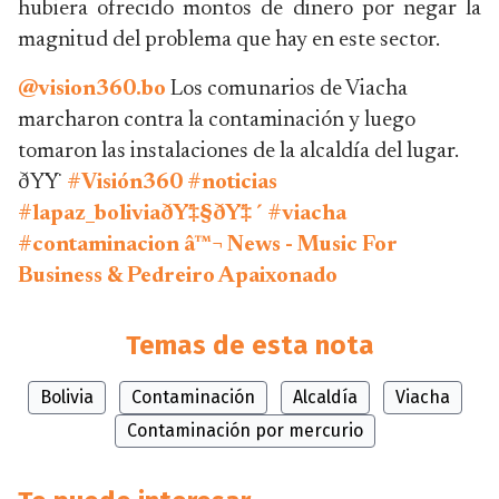
hubiera ofrecido montos de dinero por negar la
magnitud del problema que hay en este sector.
@vision360.bo
Los comunarios de Viacha
marcharon contra la contaminación y luego
tomaron las instalaciones de la alcaldía del lugar.
ðŸŸ
#Visión360
#noticias
#lapaz_boliviaðŸ‡§ðŸ‡´
#viacha
#contaminacion
â™¬ News - Music For
Business & Pedreiro Apaixonado
Temas de esta nota
Bolivia
Contaminación
Alcaldía
Viacha
Contaminación por mercurio