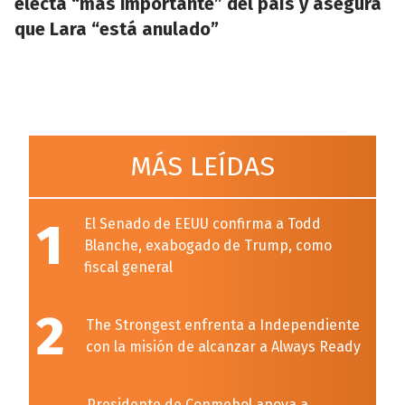
electa “más importante” del país y asegura
que Lara “está anulado”
MÁS LEÍDAS
1
El Senado de EEUU confirma a Todd
Blanche, exabogado de Trump, como
fiscal general
2
The Strongest enfrenta a Independiente
con la misión de alcanzar a Always Ready
Presidente de Conmebol apoya a