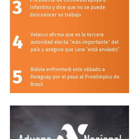
3
Infantino y dice que no se puede
desconocer su trabajo
4
Velasco afirma que es la tercera
autoridad electa “más importante” del
país y asegura que Lara “está anulado”
5
Bolivia enfrentará este sábado a
Paraguay por el pase al Preolímpico de
Brasil