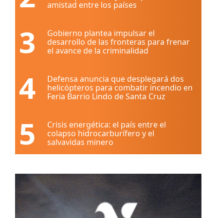
amistad entre los países
3
Gobierno plantea impulsar el
desarrollo de las fronteras para frenar
el avance de la criminalidad
4
Defensa anuncia que desplegará dos
helicópteros para combatir incendio en
Feria Barrio Lindo de Santa Cruz
5
Crisis energética: el país entre el
colapso hidrocarburífero y el
salvavidas minero