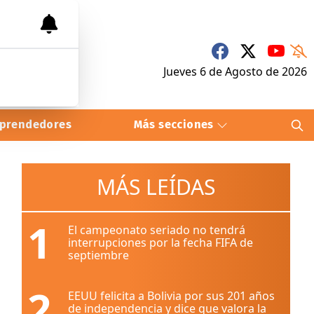
Jueves 6
de
Agosto
de 2026
prendedores
Más secciones
MÁS LEÍDAS
1
El campeonato seriado no tendrá
interrupciones por la fecha FIFA de
septiembre
2
EEUU felicita a Bolivia por sus 201 años
de independencia y dice que valora la