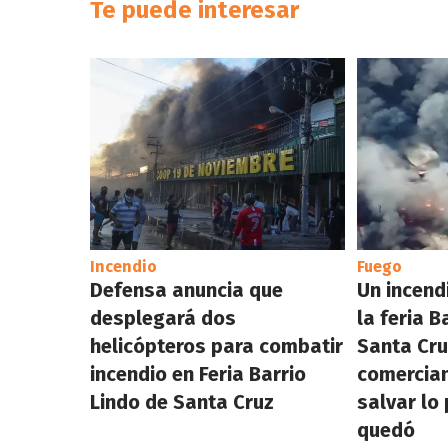
Te puede interesar
Incendio
Fuego
Defensa anuncia que
Un incend
desplegará dos
la feria B
helicópteros para combatir
Santa Cru
incendio en Feria Barrio
comercian
Lindo de Santa Cruz
salvar lo
quedó