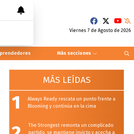
Viernes 7
de
Agosto
de 2026
prendedores
Más secciones
MÁS LEÍDAS
1
Always Ready rescata un punto frente a
Blooming y continúa en la cima
2
The Strongest remonta un complicado
partido, se mantiene invicto y acecha a