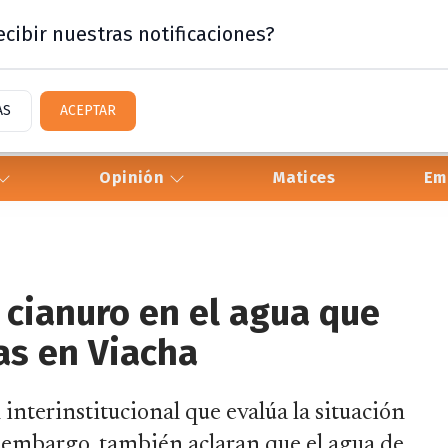
cibir nuestras notificaciones?
AS
ACEPTAR
Opinión
Matices
Em
 cianuro en el agua que
as en Viacha
interinstitucional que evalúa la situación
 embargo, también aclaran que el agua de