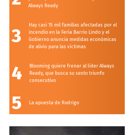
Always Ready
Hay casi 15 mil familias afectadas por el
3
incendio en la Feria Barrio Lindo y el
Gobierno anuncia medidas económicas
de alivio para las víctimas
4
Blooming quiere frenar al líder Always
Ready, que busca su sexto triunfo
consecutivo
5
La apuesta de Rodrigo