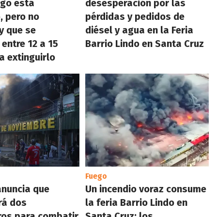
ego está
desesperación por las
, pero no
pérdidas y pedidos de
y que se
diésel y agua en la Feria
 entre 12 a 15
Barrio Lindo en Santa Cruz
a extinguirlo
Fuego
anuncia que
Un incendio voraz consume
rá dos
la feria Barrio Lindo en
ros para combatir
Santa Cruz; los