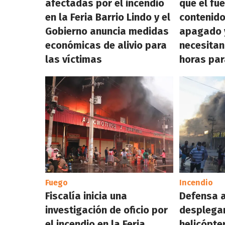
afectadas por el incendio
que el fu
en la Feria Barrio Lindo y el
contenido
Gobierno anuncia medidas
apagado 
económicas de alivio para
necesitan
las víctimas
horas par
Fuego
Incendio
Fiscalía inicia una
Defensa 
investigación de oficio por
desplega
el incendio en la Feria
helicópte