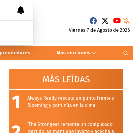
Viernes 7
de
Agosto
de 2026
prendedores
Más secciones
MÁS LEÍDAS
1
Always Ready rescata un punto frente a
Blooming y continúa en la cima
2
The Strongest remonta un complicado
partido, se mantiene invicto y acecha a