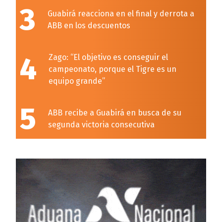
3
Guabirá reacciona en el final y derrota a
ABB en los descuentos
4
Zago: “El objetivo es conseguir el
campeonato, porque el Tigre es un
equipo grande”
5
ABB recibe a Guabirá en busca de su
segunda victoria consecutiva