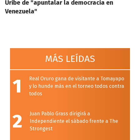
Uribe de "apuntalar la democracia en
Venezuela"
MÁS LEÍDAS
1
Real Oruro gana de visitante a Tomayapo
y lo hunde más en el torneo todos contra
todos
2
Juan Pablo Grass dirigirá a
Independiente el sábado frente a The
Strongest