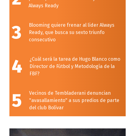
Always Ready
3
Blooming quiere frenar al líder Always
Ready, que busca su sexto triunfo
consecutivo
4
¿Cuál será la tarea de Hugo Blanco como
Director de Fútbol y Metodología de la
FBF?
5
Vecinos de Tembladerani denuncian
"avasallamiento" a sus predios de parte
del club Bolívar