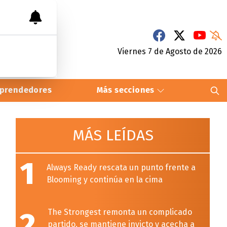
Viernes 7
de
Agosto
de 2026
prendedores
Más secciones
MÁS LEÍDAS
1
Always Ready rescata un punto frente a
Blooming y continúa en la cima
2
The Strongest remonta un complicado
partido, se mantiene invicto y acecha a