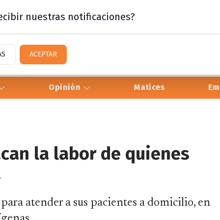
cibir nuestras notificaciones?
AS
ACEPTAR
Opinión
Matices
Em
acan la labor de quienes
a
para atender a sus pacientes a domicilio, en
ígenas.