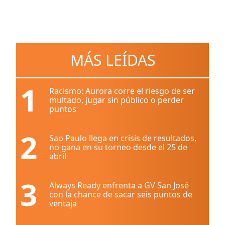
MÁS LEÍDAS
1
Racismo: Aurora corre el riesgo de ser
multado, jugar sin público o perder
puntos
2
Sao Paulo llega en crisis de resultados,
no gana en su torneo desde el 25 de
abril
3
Always Ready enfrenta a GV San José
con la chance de sacar seis puntos de
ventaja