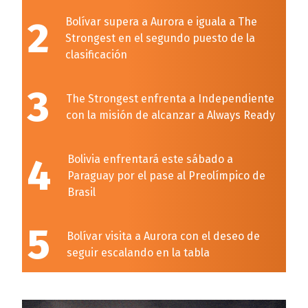
2
Bolívar supera a Aurora e iguala a The
Strongest en el segundo puesto de la
clasificación
3
The Strongest enfrenta a Independiente
con la misión de alcanzar a Always Ready
4
Bolivia enfrentará este sábado a
Paraguay por el pase al Preolímpico de
Brasil
5
Bolívar visita a Aurora con el deseo de
seguir escalando en la tabla