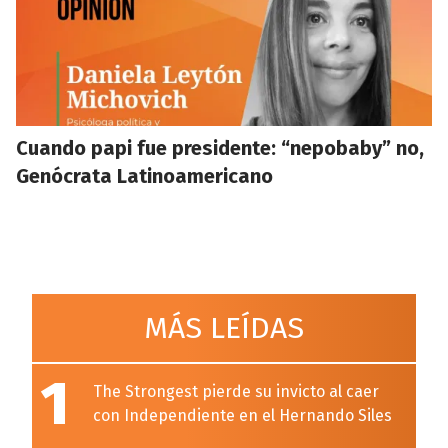
Cuando papi fue presidente: “nepobaby” no,
Genócrata Latinoamericano
MÁS LEÍDAS
1
The Strongest pierde su invicto al caer
con Independiente en el Hernando Siles