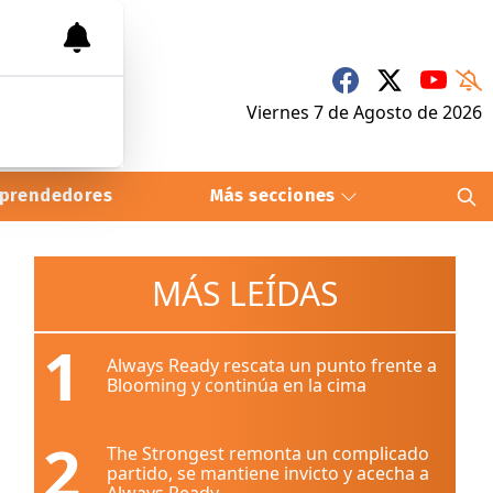
Viernes 7
de
Agosto
de 2026
prendedores
Más secciones
MÁS LEÍDAS
1
Always Ready rescata un punto frente a
Blooming y continúa en la cima
2
The Strongest remonta un complicado
partido, se mantiene invicto y acecha a
Always Ready