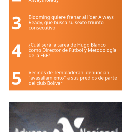
3
Blooming quiere frenar al líder Always
Ready, que busca su sexto triunfo
consecutivo
4
¿Cuál será la tarea de Hugo Blanco
como Director de Fútbol y Metodología
de la FBF?
5
Vecinos de Tembladerani denuncian
"avasallamiento" a sus predios de parte
del club Bolívar