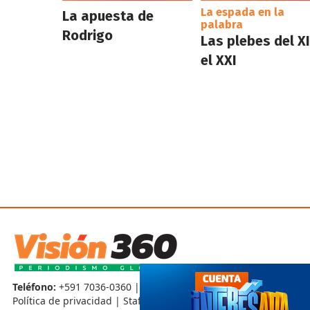
La espada en la
La apuesta de
palabra
Rodrigo
Las plebes del XI
el XXI
Teléfono:
+591 7036-0360 |
Contáctenos
Política de privacidad
|
Staff
|
Código de ética
|
Hemeroteca