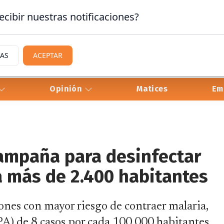
ecibir nuestras notificaciones?
IAS
ACEPTAR
Opinión
Matices
Em
 campaña para desinfectar
a más de 2.400 habitantes
iones con mayor riesgo de contraer malaria,
PA) de 8 casos por cada 100.000 habitantes.