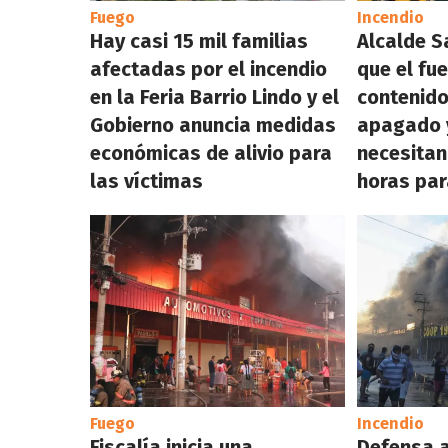
Fuego
Incendio
Hay casi 15 mil familias
Alcalde S
afectadas por el incendio
que el fu
en la Feria Barrio Lindo y el
contenido
Gobierno anuncia medidas
apagado 
económicas de alivio para
necesitan
las víctimas
horas par
Fuego
Incendio
Fiscalía inicia una
Defensa 