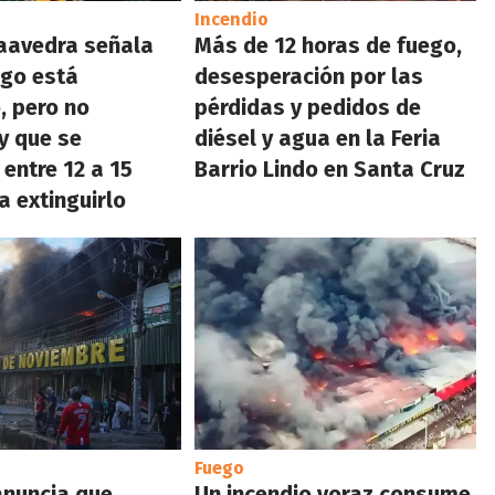
Incendio
aavedra señala
Más de 12 horas de fuego,
ego está
desesperación por las
, pero no
pérdidas y pedidos de
y que se
diésel y agua en la Feria
 entre 12 a 15
Barrio Lindo en Santa Cruz
a extinguirlo
Fuego
anuncia que
Un incendio voraz consume