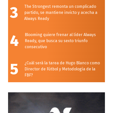
3
The Strongest remonta un complicado
partido, se mantiene invicto y acecha a
Always Ready
4
Blooming quiere frenar al líder Always
Ready, que busca su sexto triunfo
consecutivo
5
¿Cuál será la tarea de Hugo Blanco como
Director de Fútbol y Metodología de la
FBF?