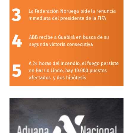
3
La Federación Noruega pide la renuncia
inmediata del presidente de la FIFA
4
ABB recibe a Guabirá en busca de su
segunda victoria consecutiva
5
A 24 horas del incendio, el fuego persiste
en Barrio Lindo, hay 10.000 puestos
afectados y dos hipótesis