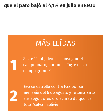
que el paro bajó al 4,1% en julio en EEUU
MÁS LEÍDAS
1
Zago: “El objetivo es conseguir el
campeonato, porque el Tigre es un
equipo grande”
Evo se estrella contra Paz por su
2
mensaje del 6 de agosto y retoma ante
sus seguidores el discurso de que les
toca “salvar Bolivia”