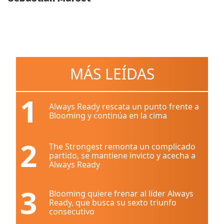
MÁS LEÍDAS
1
Always Ready rescata un punto frente a
Blooming y continúa en la cima
2
The Strongest remonta un complicado
partido, se mantiene invicto y acecha a
Always Ready
3
Blooming quiere frenar al líder Always
Ready, que busca su sexto triunfo
consecutivo