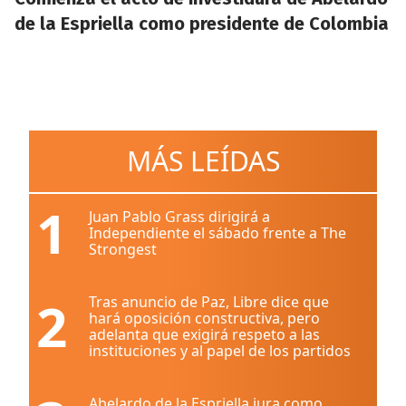
de la Espriella como presidente de Colombia
MÁS LEÍDAS
1
Juan Pablo Grass dirigirá a
Independiente el sábado frente a The
Strongest
2
Tras anuncio de Paz, Libre dice que
hará oposición constructiva, pero
adelanta que exigirá respeto a las
instituciones y al papel de los partidos
Abelardo de la Espriella jura como