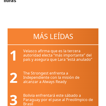
horas
MÁS LEÍDAS
1
Velasco afirma que es la tercera
autoridad electa “más importante” del
país y asegura que Lara “está anulado”
2
The Strongest enfrenta a
Independiente con la misión de
alcanzar a Always Ready
3
Bolivia enfrentará este sábado a
Paraguay por el pase al Preolímpico de
Brasil