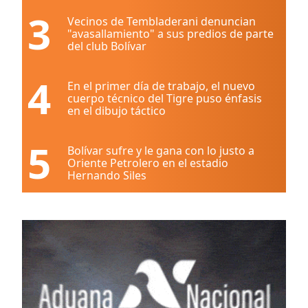
3
Vecinos de Tembladerani denuncian
"avasallamiento" a sus predios de parte
del club Bolívar
4
En el primer día de trabajo, el nuevo
cuerpo técnico del Tigre puso énfasis
en el dibujo táctico
5
Bolívar sufre y le gana con lo justo a
Oriente Petrolero en el estadio
Hernando Siles