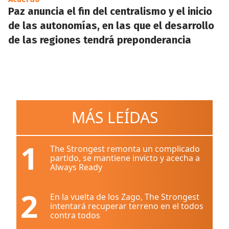
Paz anuncia el fin del centralismo y el inicio
de las autonomías, en las que el desarrollo
de las regiones tendrá preponderancia
MÁS LEÍDAS
1
The Strongest remonta un complicado
partido, se mantiene invicto y acecha a
Always Ready
2
En la vuelta de los Zago, The Strongest
intentará recuperar terreno en el todos
contra todos