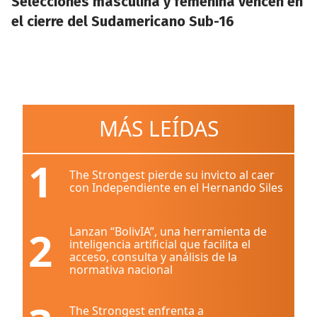
Selecciones masculina y femenina vencen en
el cierre del Sudamericano Sub-16
MÁS LEÍDAS
1
The Strongest pierde su invicto al caer
con Independiente en el Hernando Siles
2
Lanzan “BolivIA”, una herramienta de
inteligencia artificial que facilita el
acceso, consulta y análisis de la
normativa nacional
The Strongest enfrenta a