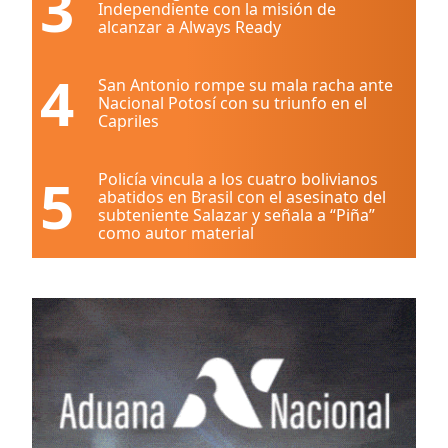
3
Independiente con la misión de
alcanzar a Always Ready
4
San Antonio rompe su mala racha ante
Nacional Potosí con su triunfo en el
Capriles
5
Policía vincula a los cuatro bolivianos
abatidos en Brasil con el asesinato del
subteniente Salazar y señala a “Piña”
como autor material