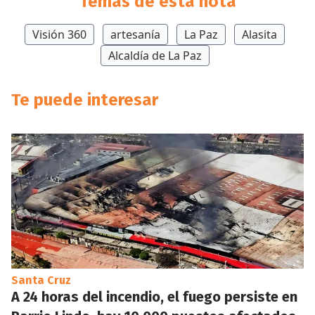
Temas de esta nota
Visión 360
artesanía
La Paz
Alasita
Alcaldía de La Paz
Te puede interesar
Santa Cruz
A 24 horas del incendio, el fuego persiste en