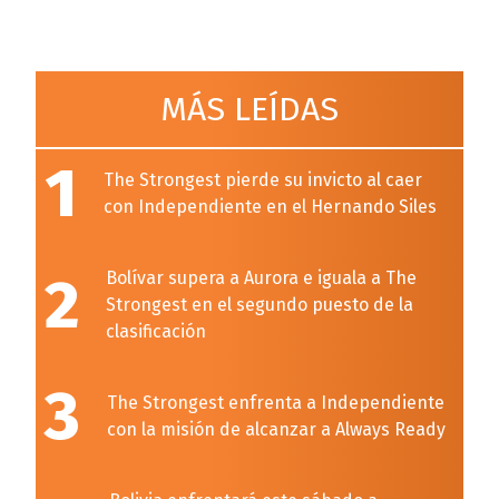
MÁS LEÍDAS
1
The Strongest pierde su invicto al caer
con Independiente en el Hernando Siles
2
Bolívar supera a Aurora e iguala a The
Strongest en el segundo puesto de la
clasificación
3
The Strongest enfrenta a Independiente
con la misión de alcanzar a Always Ready