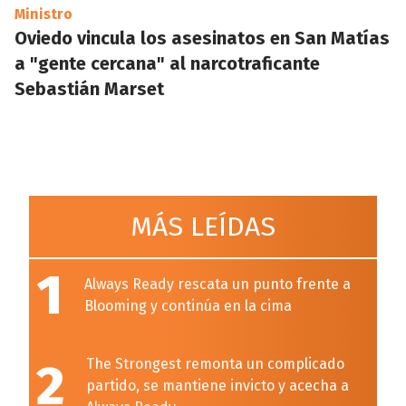
Ministro
Oviedo vincula los asesinatos en San Matías
a "gente cercana" al narcotraficante
Sebastián Marset
MÁS LEÍDAS
1
Always Ready rescata un punto frente a
Blooming y continúa en la cima
2
The Strongest remonta un complicado
partido, se mantiene invicto y acecha a