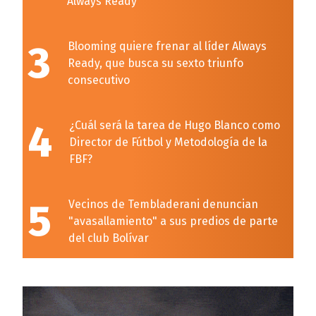
Always Ready
3
Blooming quiere frenar al líder Always
Ready, que busca su sexto triunfo
consecutivo
4
¿Cuál será la tarea de Hugo Blanco como
Director de Fútbol y Metodología de la
FBF?
5
Vecinos de Tembladerani denuncian
"avasallamiento" a sus predios de parte
del club Bolívar