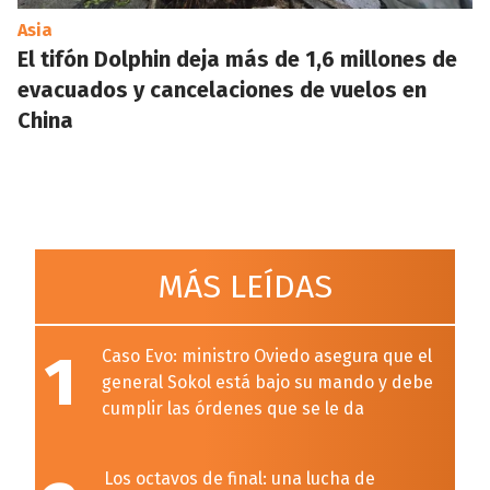
Asia
El tifón Dolphin deja más de 1,6 millones de
evacuados y cancelaciones de vuelos en
China
MÁS LEÍDAS
1
Caso Evo: ministro Oviedo asegura que el
general Sokol está bajo su mando y debe
cumplir las órdenes que se le da
Los octavos de final: una lucha de