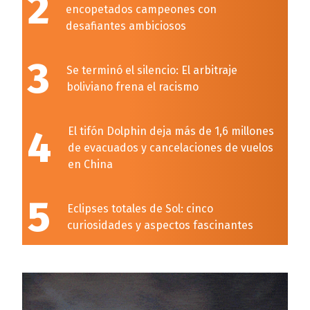
2
encopetados campeones con
desafiantes ambiciosos
3
Se terminó el silencio: El arbitraje
boliviano frena el racismo
4
El tifón Dolphin deja más de 1,6 millones
de evacuados y cancelaciones de vuelos
en China
5
Eclipses totales de Sol: cinco
curiosidades y aspectos fascinantes