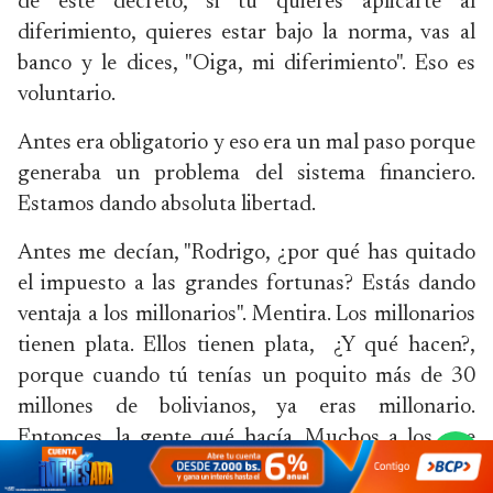
de este decreto, si tú quieres aplicarte al
diferimiento, quieres estar bajo la norma, vas al
banco y le dices, "Oiga, mi diferimiento". Eso es
voluntario.
Antes era obligatorio y eso era un mal paso porque
generaba un problema del sistema financiero.
Estamos dando absoluta libertad.
Antes me decían, "Rodrigo, ¿por qué has quitado
el impuesto a las grandes fortunas? Estás dando
ventaja a los millonarios". Mentira. Los millonarios
tienen plata. Ellos tienen plata, ¿Y qué hacen?,
porque cuando tú tenías un poquito más de 30
millones de bolivianos, ya eras millonario.
Entonces, la gente qué hacía. Muchos a los que
llaman aquí en El Alto a los camiris. Muchos