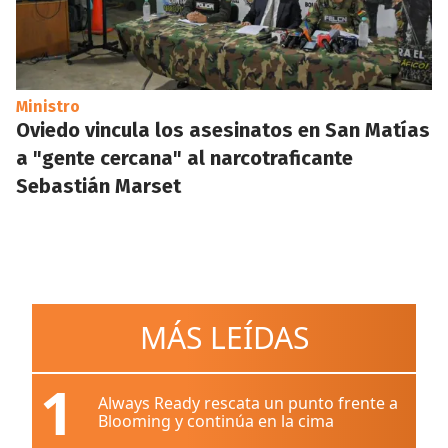
Ministro
Oviedo vincula los asesinatos en San Matías
a "gente cercana" al narcotraficante
Sebastián Marset
MÁS LEÍDAS
1
Always Ready rescata un punto frente a
Blooming y continúa en la cima