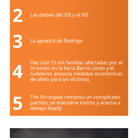
2
Las plebes del XIX y el XXI
3
La apuesta de Rodrigo
4
Hay casi 15 mil familias afectadas por el
incendio en la Feria Barrio Lindo y el
Gobierno anuncia medidas económicas
de alivio para las víctimas
5
The Strongest remonta un complicado
partido, se mantiene invicto y acecha a
Always Ready