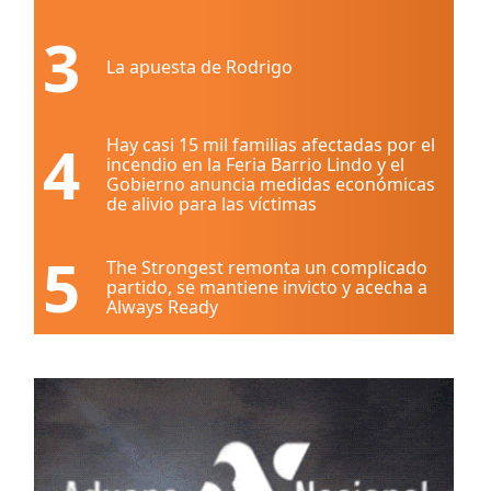
3
La apuesta de Rodrigo
4
Hay casi 15 mil familias afectadas por el
incendio en la Feria Barrio Lindo y el
Gobierno anuncia medidas económicas
de alivio para las víctimas
5
The Strongest remonta un complicado
partido, se mantiene invicto y acecha a
Always Ready