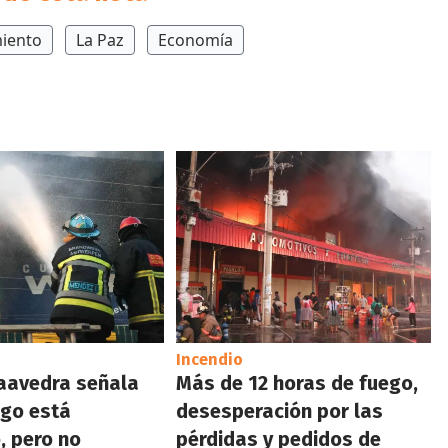
iento
La Paz
Economía
Incendio
aavedra señala
Más de 12 horas de fuego,
ego está
desesperación por las
, pero no
pérdidas y pedidos de