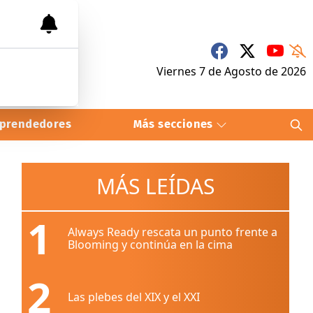
Viernes 7
de
Agosto
de 2026
prendedores
Más secciones
MÁS LEÍDAS
1
Always Ready rescata un punto frente a
Blooming y continúa en la cima
2
Las plebes del XIX y el XXI