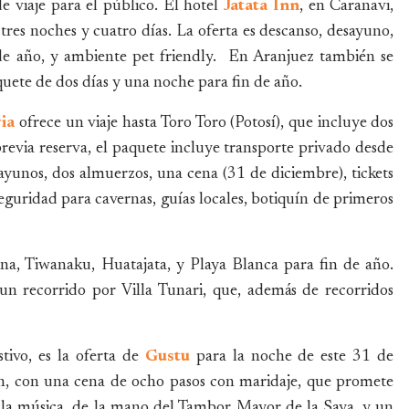
e viaje para el público. El hotel
Jatata Inn
, en Caranavi,
 tres noches y cuatro días. La oferta es descanso, desayuno,
de año, y ambiente pet friendly. En Aranjuez también se
quete de dos días y una noche para fin de año.
ia
ofrece un viaje hasta Toro Toro (Potosí), que incluye dos
revia reserva, el paquete incluye transporte privado desde
yunos, dos almuerzos, una cena (31 de diciembre), tickets
 seguridad para cavernas, guías locales, botiquín de primeros
na, Tiwanaku, Huatajata, y Playa Blanca para fin de año.
n recorrido por Villa Tunari, que, además de recorridos
ivo, es la oferta de
Gustu
para la noche de este 31 de
lón, con una cena de ocho pasos con maridaje, que promete
ado la música, de la mano del Tambor Mayor de la Saya, y un