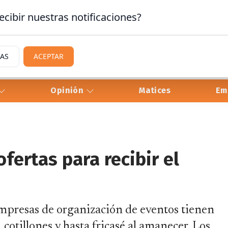
ecibir nuestras notificaciones?
IAS
ACEPTAR
Opinión
Matices
Em
ofertas para recibir el
s empresas de organización de eventos tienen
, cotillones y hasta fricasé al amanecer. Los