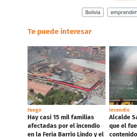
Bolivia
emprendim
Te puede interesar
Fuego
Incendio
Hay casi 15 mil familias
Alcalde S
afectadas por el incendio
que el fu
en la Feria Barrio Lindo y el
contenido