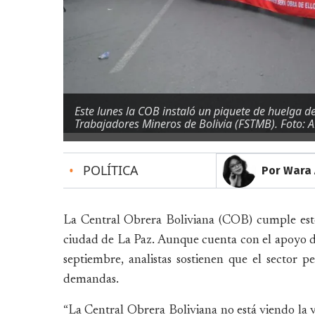
Este lunes la COB instaló un piquete de huelga d
Trabajadores Mineros de Bolivia (FSTMB). Foto: 
•
POLÍTICA
Por Wara
La Central Obrera Boliviana (COB) cumple este
ciudad de La Paz. Aunque cuenta con el apoyo de
septiembre, analistas sostienen que el sector p
demandas.
“La Central Obrera Boliviana no está viendo la v