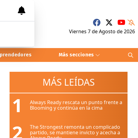
Viernes 7
de
Agosto
de 2026
prendedores
Más secciones
MÁS LEÍDAS
1
Always Ready rescata un punto frente a
Blooming y continúa en la cima
2
The Strongest remonta un complicado
partido, se mantiene invicto y acecha a
Always Ready