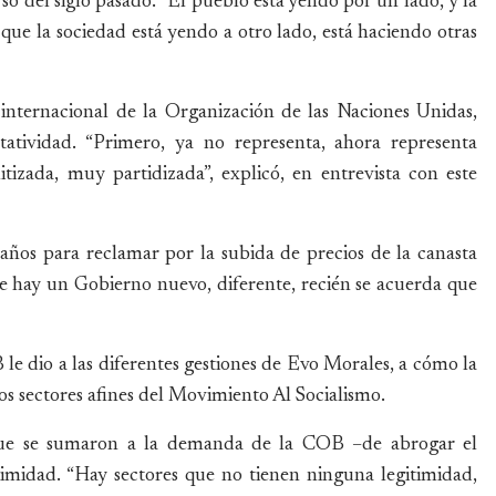
rso del siglo pasado. “El pueblo está yendo por un lado, y la
que la sociedad está yendo a otro lado, está haciendo otras
o internacional de la Organización de las Naciones Unidas,
tividad. “Primero, ya no representa, ahora representa
zada, muy partidizada”, explicó, en entrevista con este
 años para reclamar por la subida de precios de la canasta
ue hay un Gobierno nuevo, diferente, recién se acuerda que
 le dio a las diferentes gestiones de Evo Morales, a cómo la
os sectores afines del Movimiento Al Socialismo.
 que se sumaron a la demanda de la COB –de abrogar el
midad. “Hay sectores que no tienen ninguna legitimidad,