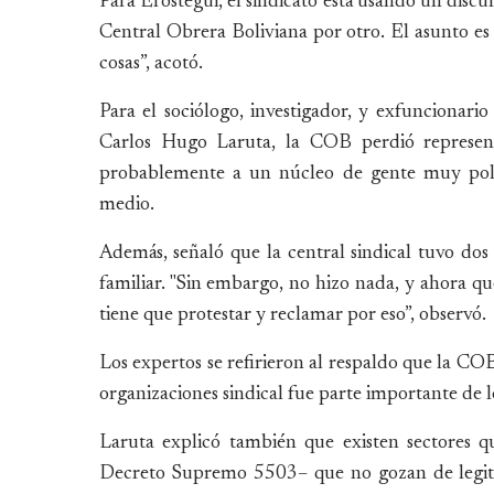
Para Eróstegui, el sindicato está usando un discu
Central Obrera Boliviana por otro. El asunto es 
cosas”, acotó.
Para el sociólogo, investigador, y exfuncionari
Carlos Hugo Laruta, la COB perdió representa
probablemente a un núcleo de gente muy politi
medio.
Además, señaló que la central sindical tuvo dos
familiar. "Sin embargo, no hizo nada, y ahora q
tiene que protestar y reclamar por eso”, observó.
Los expertos se refirieron al respaldo que la COB
organizaciones sindical fue parte importante de l
Laruta explicó también que existen sectores
Decreto Supremo 5503– que no gozan de legiti