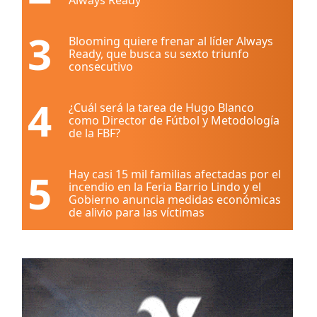
3
Blooming quiere frenar al líder Always
Ready, que busca su sexto triunfo
consecutivo
4
¿Cuál será la tarea de Hugo Blanco
como Director de Fútbol y Metodología
de la FBF?
5
Hay casi 15 mil familias afectadas por el
incendio en la Feria Barrio Lindo y el
Gobierno anuncia medidas económicas
de alivio para las víctimas