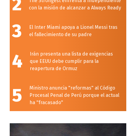
2
The Strongest enfrenta a Independiente
con la misión de alcanzar a Always Ready
3
El Inter Miami apoya a Lionel Messi tras
el fallecimiento de su padre
4
Irán presenta una lista de exigencias
que EEUU debe cumplir para la
reapertura de Ormuz
5
Ministro anuncia "reformas" al Código
Procesal Penal de Perú porque el actual
ha "fracasado"