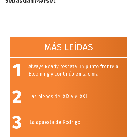
Sebastián Marset
MÁS LEÍDAS
1
Always Ready rescata un punto frente a
Blooming y continúa en la cima
2
Las plebes del XIX y el XXI
3
La apuesta de Rodrigo