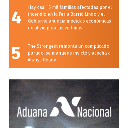
Hay casi 15 mil familias afectadas por el
4
incendio en la Feria Barrio Lindo y el
Gobierno anuncia medidas económicas
de alivio para las víctimas
5
The Strongest remonta un complicado
partido, se mantiene invicto y acecha a
Always Ready