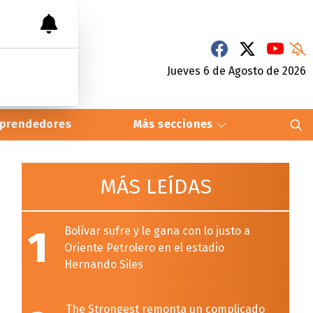
Jueves 6
de
Agosto
de 2026
prendedores
Más secciones
MÁS LEÍDAS
1
Bolívar sufre y le gana con lo justo a
Oriente Petrolero en el estadio
Hernando Siles
The Strongest remonta un complicado