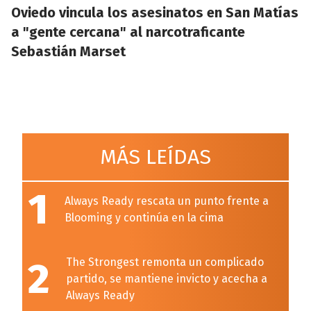
Oviedo vincula los asesinatos en San Matías
a "gente cercana" al narcotraficante
Sebastián Marset
MÁS LEÍDAS
1
Always Ready rescata un punto frente a
Blooming y continúa en la cima
2
The Strongest remonta un complicado
partido, se mantiene invicto y acecha a
Always Ready