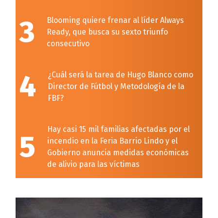
3
Blooming quiere frenar al líder Always
Ready, que busca su sexto triunfo
consecutivo
4
¿Cuál será la tarea de Hugo Blanco como
Director de Fútbol y Metodología de la
FBF?
Hay casi 15 mil familias afectadas por el
5
incendio en la Feria Barrio Lindo y el
Gobierno anuncia medidas económicas
de alivio para las víctimas