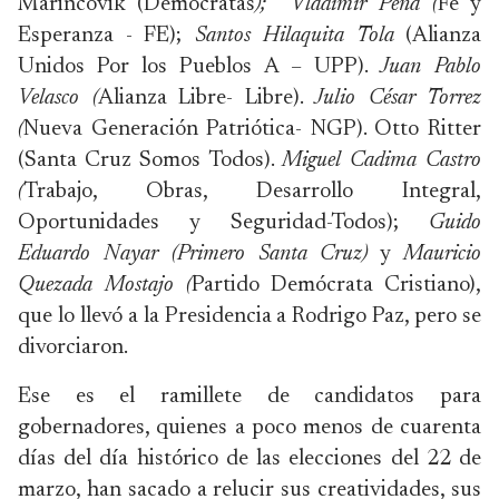
Marincovik (Demócratas
);
Vladimir Peña (
Fe y
Esperanza - FE);
Santos Hilaquita Tola
(Alianza
Unidos Por los Pueblos A – UPP).
Juan Pablo
Velasco (
Alianza Libre- Libre).
Julio César Torrez
(
Nueva Generación Patriótica- NGP). Otto Ritter
(Santa Cruz Somos Todos).
Miguel Cadima Castro
(
Trabajo, Obras, Desarrollo Integral,
Oportunidades y Seguridad-Todos);
Guido
Eduardo Nayar (Primero Santa Cruz)
y
Mauricio
Quezada Mostajo (
Partido Demócrata Cristiano),
que lo llevó a la Presidencia a Rodrigo Paz, pero se
divorciaron.
Ese es el ramillete de candidatos para
gobernadores, quienes a poco menos de cuarenta
días del día histórico de las elecciones del 22 de
marzo, han sacado a relucir sus creatividades, sus