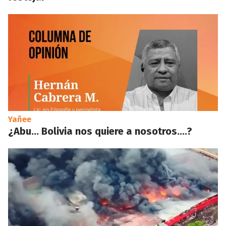
Yañee
¿Abu… Bolivia nos quiere a nosotros….?