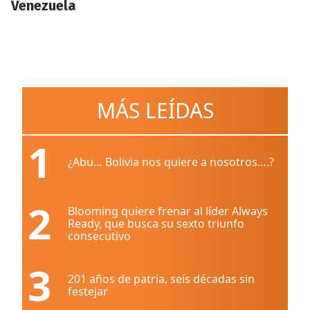
Venezuela
MÁS LEÍDAS
1
¿Abu… Bolivia nos quiere a nosotros….?
2
Blooming quiere frenar al líder Always
Ready, que busca su sexto triunfo
consecutivo
3
201 años de patria, seís décadas sin
festejar