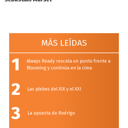
MÁS LEÍDAS
1
Always Ready rescata un punto frente a
Blooming y continúa en la cima
2
Las plebes del XIX y el XXI
3
La apuesta de Rodrigo