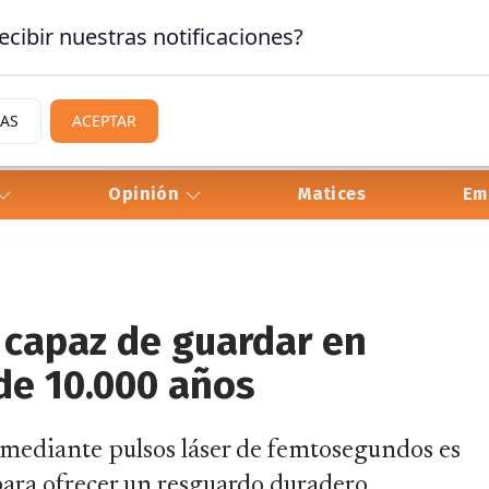
ecibir nuestras notificaciones?
IAS
ACEPTAR
Opinión
Matices
Em
 capaz de guardar en
de 10.000 años
o mediante pulsos láser de femtosegundos es
para ofrecer un resguardo duradero,