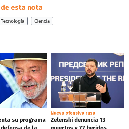
de esta nota
Tecnología
Ciencia
Nueva ofensiva rusa
enta su programa
Zelenski denuncia 13
: defensa de la
muertos y 77 heridos