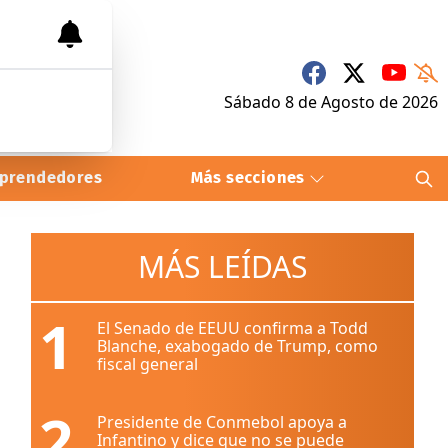
Sábado 8
de
Agosto
de 2026
prendedores
Más secciones
MÁS LEÍDAS
1
El Senado de EEUU confirma a Todd
Blanche, exabogado de Trump, como
fiscal general
2
Presidente de Conmebol apoya a
Infantino y dice que no se puede