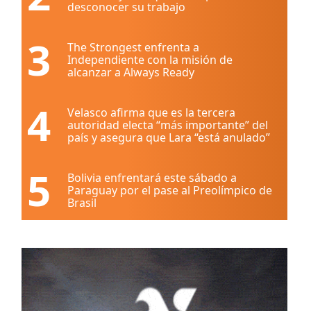
desconocer su trabajo
3
The Strongest enfrenta a
Independiente con la misión de
alcanzar a Always Ready
4
Velasco afirma que es la tercera
autoridad electa “más importante” del
país y asegura que Lara “está anulado”
5
Bolivia enfrentará este sábado a
Paraguay por el pase al Preolímpico de
Brasil