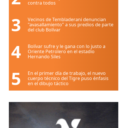
contra todos
3
Vecinos de Tembladerani denuncian
"avasallamiento" a sus predios de parte
del club Bolívar
4
Bolívar sufre y le gana con lo justo a
Oriente Petrolero en el estadio
Hernando Siles
5
En el primer día de trabajo, el nuevo
cuerpo técnico del Tigre puso énfasis
en el dibujo táctico