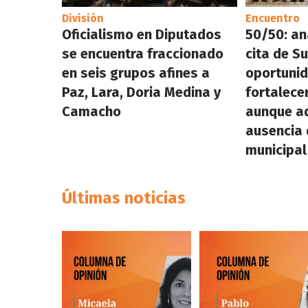
División
Encuentro
Oficialismo en Diputados
50/50: an
se encuentra fraccionado
cita de S
en seis grupos afines a
oportuni
Paz, Lara, Doria Medina y
fortalece
Camacho
aunque ad
ausencia 
municipal
Últimas noticias