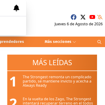
Jueves 6
de
Agosto
de 2026
prendedores
Más secciones
MÁS LEÍDAS
1
The Strongest remonta un complicado
partido, se mantiene invicto y acecha a
Always Ready
2
En la vuelta de los Zago, The Strongest
intentará recuperar terreno en el todos