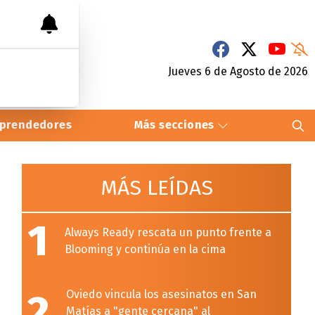
Jueves 6
de
Agosto
de 2026
prendedores
Más secciones
MÁS LEÍDAS
1
Always Ready rescata un punto frente a
Blooming y continúa en la cima
2
Oviedo vincula los asesinatos en San
Matías a "gente cercana" al