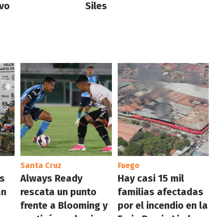
vo
Siles
Santa Cruz
Fuego
os
Always Ready
Hay casi 15 mil
an
rescata un punto
familias afectadas
frente a Blooming y
por el incendio en la