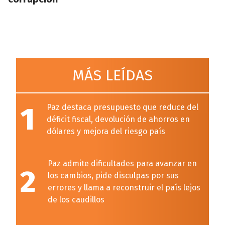
MÁS LEÍDAS
1
Paz destaca presupuesto que reduce del
déficit fiscal, devolución de ahorros en
dólares y mejora del riesgo país
Paz admite dificultades para avanzar en
2
los cambios, pide disculpas por sus
errores y llama a reconstruir el país lejos
de los caudillos