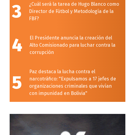
3
¿Cuál será la tarea de Hugo Blanco como
Director de Fútbol y Metodología de la
FBF?
4
El Presidente anuncia la creación del
Alto Comisionado para luchar contra la
corrupción
Paz destaca la lucha contra el
5
narcotráfico: "Expulsamos a 17 jefes de
organizaciones criminales que vivían
con impunidad en Bolivia"